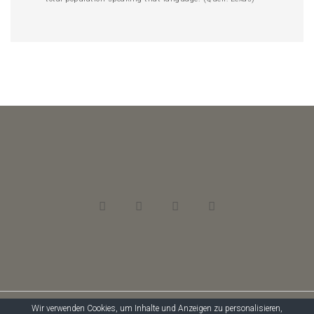
Wir verwenden Cookies, um Inhalte und Anzeigen zu personalisieren,
© 2018 Targom & Kollegen, Gemeinschaftsbüro für